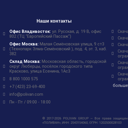
Наши контакты
Офис Владивосток:
ул. Русская, д. 19 В, офис
Скач
802 (ТЦ "Европейский Пассаж")
Скач
Офис Москва:
Малая Семёновская улица, 9 ст3
Скач
(Технопарк Элма-Семёновский ), под. 4, эт. 3, каб.
Скач
382
огра
Склад Москва:
Московская область, городской
Скач
округ Люберцы, посёлок городского типа
огра
Красково, улица Есенина, 1Ас3
Скач
8 800 1000 575
огра
больше
+7 (423) 23-69-400
info@polivan.com
Пн - Пт / 09:00 - 18:00
© 2017-2026 POLIVAN GROUP — Все права защищены
«ПОЛИВАН», ИНН: 2543154060, ОГРН: 1202500028103