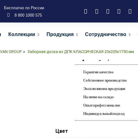
Бесплатно по России
8 800 1000 575
Заборная доска 
я
Коллекции
Продукция
Сотрудничество
20х20
IVAN GROUP
»
Заборная доска из ДПК КЛАССИЧЕСКАЯ 20х205х1750 мм
Преимущества
Гарантия качества
Собственное производство
Эксклюзивная продукция
Наличие на складе
Опыт профессионалов
Индивидуальный подход
Цвет