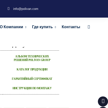
info@polivan.com
из ДПК КЛАССИЧЕСКАЯ
О Компании
Где купить
Контакты
5х1750 мм
Документы
АЛЬБОМ ТЕХНИЧЕСКИХ
РЕШЕНИЙ POLIVAN GROUP
КАТАЛОГ ПРОДУКЦИИ
ГАРАНТИЙНЫЙ СЕРТИФИКАТ
ИНСТРУКЦИЯ ПО МОНТАЖУ