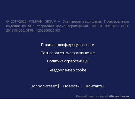
© 2017-2026 POLIVAN GROUP — Все права защищены. Производитель
изделий из ДПК, террасная доска, ограждения. ООО «ПОЛИВАН», ИНН:
2543154060, ОГРН: 1202500028103
Политика конфиденциальности
Пользовательское соглашение
Политика обработки ПД
Уведомление о cookie
Вопрос-ответ
Новости
Контакты
Разработано студией
Altcreative.ru