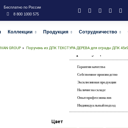
Бесплатно по России
8 800 1000 575
Поручень из ДПК 
я
Коллекции
Продукция
Сотрудничество
ограды ДПК
LIVAN GROUP
»
Поручень из ДПК ТЕКСТУРА ДЕРЕВА для ограды ДПК 45х
Преимущества
Гарантия качества
Собственное производство
Эксклюзивная продукция
Наличие на складе
Опыт профессионалов
Индивидуальный подход
Цвет