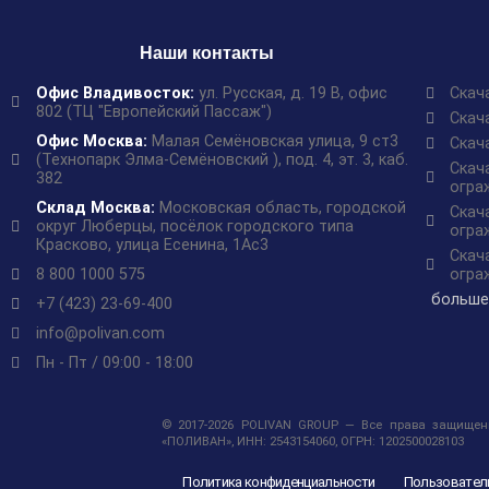
Наши контакты
Офис Владивосток:
ул. Русская, д. 19 В, офис
Скач
802 (ТЦ "Европейский Пассаж")
Скач
Офис Москва:
Малая Семёновская улица, 9 ст3
Скач
(Технопарк Элма-Семёновский ), под. 4, эт. 3, каб.
Скач
382
огра
Склад Москва:
Московская область, городской
Скач
округ Люберцы, посёлок городского типа
огра
Красково, улица Есенина, 1Ас3
Скач
8 800 1000 575
огра
больше
+7 (423) 23-69-400
info@polivan.com
Пн - Пт / 09:00 - 18:00
© 2017-2026 POLIVAN GROUP — Все права защищены
«ПОЛИВАН», ИНН: 2543154060, ОГРН: 1202500028103
Политика конфиденциальности
Пользовател