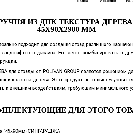
В парке
У бассейна
На 
УЧНЯ ИЗ ДПК ТЕКСТУРА ДЕРЕВА
45Х90Х2900 ММ
льно подходит для создания оград различного назначени
ландшафтного дизайна. Его легко комбинировать с др
рукции.
А для ограды от POLIVAN GROUP является решением для
ной красоты дерева. Этот продукт не только улучшит в
сть к внешним воздействиям, требующим минимального у
МПЛЕКТУЮЩИЕ ДЛЯ ЭТОГО ТОВ
чня (45х90мм) СИНГАРАДЖА