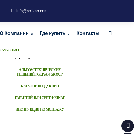
info@polivan.com
ТЕКСТУРА ДЕРЕВА для
О Компании
Где купить
Контакты
 45х90х2900 мм
90х2900 мм
Документы
АЛЬБОМ ТЕХНИЧЕСКИХ
РЕШЕНИЙ POLIVAN GROUP
КАТАЛОГ ПРОДУКЦИИ
ГАРАНТИЙНЫЙ СЕРТИФИКАТ
ИНСТРУКЦИЯ ПО МОНТАЖУ