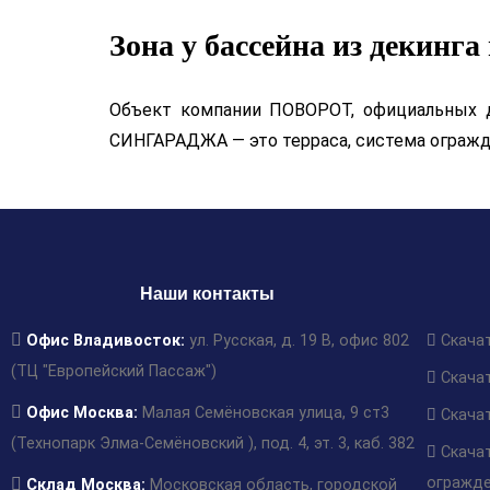
Зона у бассейна из декинга 
Объект компании ПОВОРОТ, официальных д
СИНГАРАДЖА — это терраса, система огражд
Наши контакты
Офис Владивосток:
ул. Русская, д. 19 В, офис 802
Скача
(ТЦ "Европейский Пассаж")
Скача
Офис Москва:
Малая Семёновская улица, 9 ст3
Скача
(Технопарк Элма-Семёновский ), под. 4, эт. 3, каб. 382
Скача
огражд
Склад Москва:
Московская область, городской