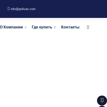
info@polivan.com
О Компании
Где купить
Контакты
ртём