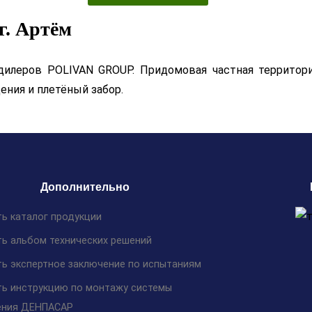
г. Артём
илеров POLIVAN GROUP. Придомовая частная территори
ения и плетёный забор.
Дополнительно
ть каталог продукции
ть альбом технических решений
ть экспертное заключение по испытаниям
ть инструкцию по монтажу системы
ения ДЕНПАСАР