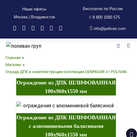
Бесплатно по России
Наши офисы
Москва | Владивосток
8 800 1000 575
Ограда ДПК и комплектующие
info@polivan.com
коллекции
DENPASAR от POLIVAN
Главная
»
Магазин
»
Ограда ДПК и комплектующие коллекции DENPASAR от POLIVAN
Ограждение из ДПК ШЛИФОВАННАЯ
100х960х1550 мм
Ограждение из ДПК ШЛИФОВАННАЯ
с алюминиевыми балясинами
100х960х1550 мм