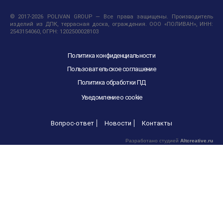
© 2017-2026 POLIVAN GROUP — Все права защищены. Производитель
изделий из ДПК, террасная доска, ограждения. ООО «ПОЛИВАН», ИНН:
2543154060, ОГРН: 1202500028103
Политика конфиденциальности
Пользовательское соглашение
Политика обработки ПД
Уведомление о cookie
Вопрос-ответ
Новости
Контакты
Разработано студией
Altcreative.ru