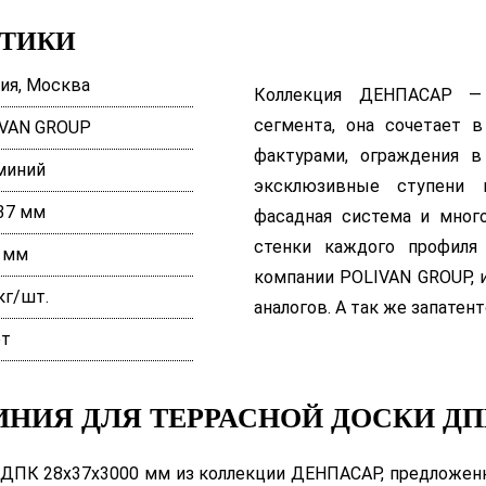
СТИКИ
ия, Москва
Коллекция ДЕНПАСАР — 
сегмента, она сочетает 
VAN GROUP
фактурами, ограждения в
миний
эксклюзивные ступени 
 37 мм
фасадная система и мног
стенки каждого профиля
 мм
компании POLIVAN GROUP, 
кг/шт.
аналогов. А так же запате
ет
НИЯ ДЛЯ ТЕРРАСНОЙ ДОСКИ ДПК
и ДПК 28х37х3000 мм из коллекции ДЕНПАСАР, предложенн