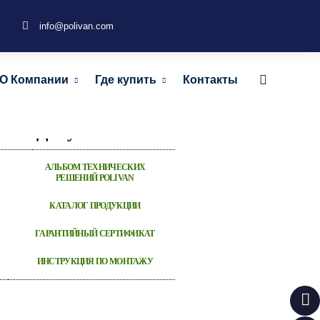
info@polivan.com
 для террасной доски
О Компании
Где купить
Контакты
37х3000 мм
Документы
АЛЬБОМ ТЕХНИЧЕСКИХ
РЕШЕНИЙ POLIVAN
КАТАЛОГ ПРОДУКЦИИ
ГАРАНТИЙНЫЙ СЕРТИФИКАТ
ИНСТРУКЦИЯ ПО МОНТАЖУ