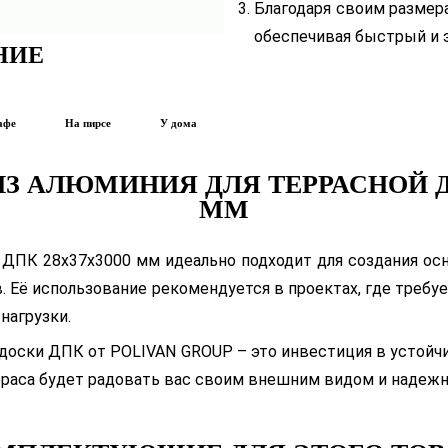
Благодаря своим размера
обеспечивая быстрый и
НИЕ
афе
На пирсе
У дома
З АЛЮМИНИЯ ДЛЯ ТЕРРАСНОЙ ДО
ММ
и ДПК 28х37х3000 мм идеально подходит для создания ос
в. Её использование рекомендуется в проектах, где требу
нагрузки.
 доски ДПК от POLIVAN GROUP – это инвестиция в устойч
ерраса будет радовать вас своим внешним видом и надеж