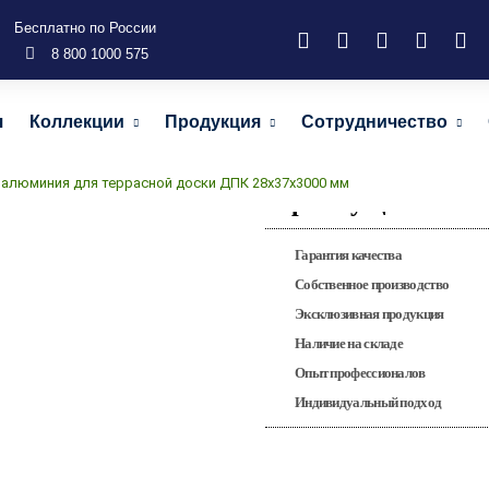
Бесплатно по России
8 800 1000 575
Лага из алюминия
я
Коллекции
Продукция
Сотрудничество
ДПК 28х
з алюминия для террасной доски ДПК 28х37х3000 мм
Преимущества
Гарантия качества
Собственное производство
Эксклюзивная продукция
Наличие на складе
Опыт профессионалов
Индивидуальный подход